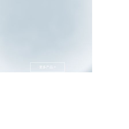
更多产品 >
新闻中心
News Center
赛泰诺为党的二十大及重要活动的粮食及食品安全提供检
测保障
2024-11-01
秋日“丰”景忙，又是一年秋收季，赛泰诺全力为国家粮食
更多新闻 >
安全提供服务保障！