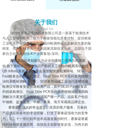
关于我们
About Us
深圳市赛泰诺生物技术有限公司是一家基于检测技术
与人工智能AI技术，致力于粮食智能化质量控制，提供粮食
工业化生产智能质量控制智能AI检测终端全套解决方案的集
研发、生产、销售为一体的国家高新技术企业。总部位于国
家自主创新高新技术产业聚集地-深圳。
赛泰诺以技术创新作为企业创建核心竞争力的原驱
动,旗下拥有独立自主知识产权的人工智能AI检测系统包括
QD Infinity真菌毒素与重金属智能快速检测终端、SE30-
Fast粮食农药残留检测仪、Real Time PCR系列食用植物
油转基因检测解决方案、SDX食用油罐工业油污染物快速
检测仪等粮食安全快速检测产品，其中SE30-Fast粮食农
药残留检测仪、Real Time PCR系列食用植物油转基因检
测解决方案更是目前该领域国产唯一产品。目前客户包括
中储粮、益海嘉里、中粮、雀巢、海天等规模品牌企业。
赛泰诺以强大的专业背景、优质的客户服务、完备的
产品供应和多年的专业经验，打造了赛泰诺强有力的竞争
力，在二十一世纪科学技术高速发展的时代，赛泰诺将紧
跟科技创新发展趋势，加快自主创新研发步伐，为伟大的